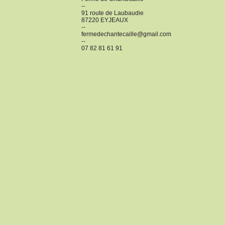
--
91 route de Laubaudie
87220 EYJEAUX
--
fermedechantecaille@gmail.com
--
07 82 81 61 91