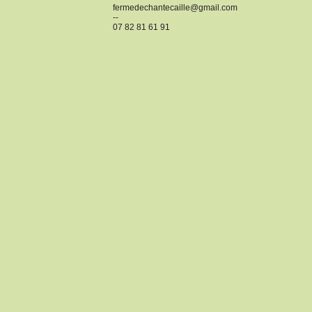
fermedechantecaille@gmail.com
--
07 82 81 61 91